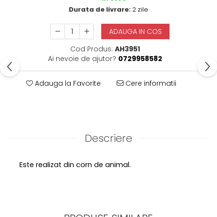
Durata de livrare:
2 zile
ADAUGA IN COS
Cod Produs:
AH3951
Ai nevoie de ajutor?
0729958582
Adauga la Favorite
Cere informatii
Descriere
Este realizat din corn de animal.