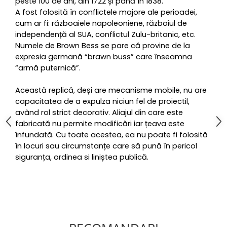
peste 100 de ani, din 1722 și până în 1838.
A fost folosită în conflictele majore ale perioadei,
cum ar fi: războaiele napoleoniene, războiul de
independență al SUA, conflictul Zulu-britanic, etc.
Numele de Brown Bess se pare că provine de la
expresia germană “brawn buss” care înseamna
“armă puternică”.
Această replică, deși are mecanisme mobile, nu are
capacitatea de a expulza niciun fel de proiectil,
având rol strict decorativ. Aliajul din care este
fabricată nu permite modificări iar țeava este
înfundată. Cu toate acestea, ea nu poate fi folosită
în locuri sau circumstanțe care să pună în pericol
siguranța, ordinea si liniștea publică.