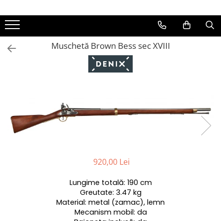
Spade și săbii
Arme de foc
Protecții
Muschetă Brown Bess sec XVIII
Spade si săbii decorative
De epocă
Scuturi
Spade damaschinate
Western
Coifuri
Spade battle-ready
Moderne
Armuri întregi
Spade masone
Elemente de armură
Spade templiere
Zale
Katane
920,00 Lei
Lungime totală: 190 cm
Greutate: 3.47 kg
Material: metal (zamac), lemn
Mecanism mobil: da