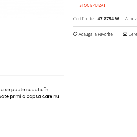
STOC EPUIZAT
Cod Produs:
47-8754 W
Ai nev
Adauga la Favorite
Cere 
ta se poate scoate. În
poate primi o capsă care nu