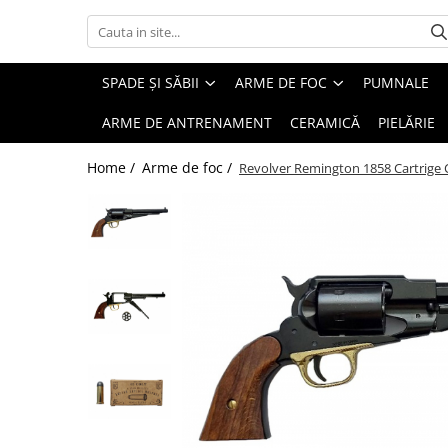
Spade și săbii
Arme de foc
Protecții
SPADE ȘI SĂBII
ARME DE FOC
PUMNALE
Spade si săbii decorative
De epocă
Scuturi
ARME DE ANTRENAMENT
CERAMICĂ
PIELĂRIE
Spade damaschinate
Western
Coifuri
Home /
Arme de foc /
Revolver Remington 1858 Cartrige
Spade battle-ready
Moderne
Armuri întregi
Spade masone
Elemente de armură
Spade templiere
Zale
Katane