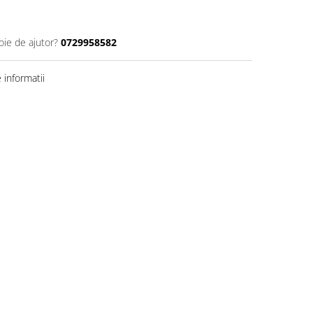
oie de ajutor?
0729958582
informatii