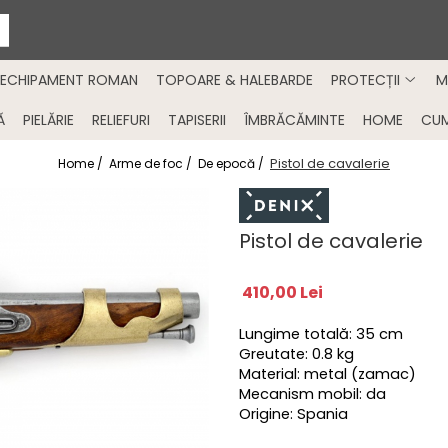
ECHIPAMENT ROMAN
TOPOARE & HALEBARDE
PROTECȚII
M
Ă
PIELĂRIE
RELIEFURI
TAPISERII
ÎMBRĂCĂMINTE
HOME
CU
Pistol de cavalerie
Home /
Arme de foc /
De epocă /
Pistol de cavalerie
410,00 Lei
Lungime totală: 35 cm
Greutate: 0.8 kg
Material: metal (zamac)
Mecanism mobil: da
Origine: Spania