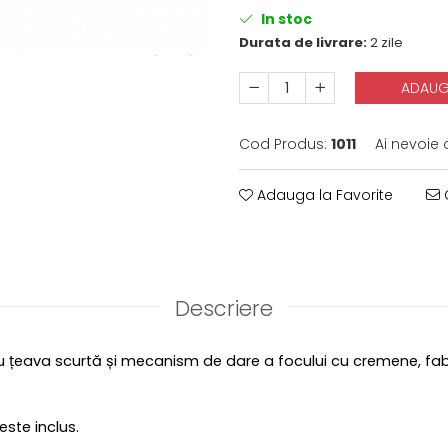
In stoc
Durata de livrare:
2 zile
ADAUG
Cod Produs:
1011
Ai nevoie 
Adauga la Favorite
C
Descriere
cu țeava scurtă și mecanism de dare a focului cu cremene, fabr
ste inclus.