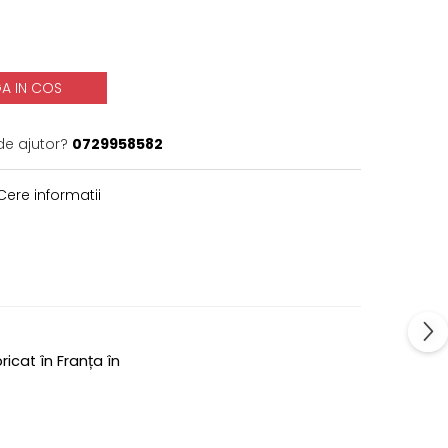
A IN COS
de ajutor?
0729958582
ere informatii
icat în Franța în