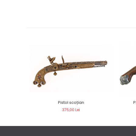
Pistol scoțian
P
375,00 Lei