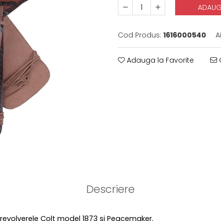
ADAUG
Cod Produs:
1616000540
A
Adauga la Favorite
C
Descriere
u revolverele Colt model 1873 și Peacemaker.