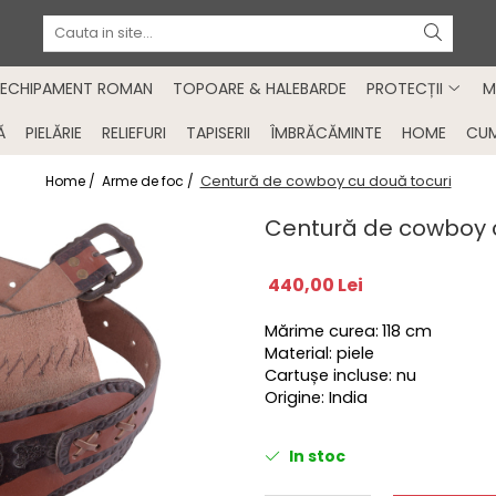
ECHIPAMENT ROMAN
TOPOARE & HALEBARDE
PROTECȚII
M
Ă
PIELĂRIE
RELIEFURI
TAPISERII
ÎMBRĂCĂMINTE
HOME
CU
Centură de cowboy cu două tocuri
Home /
Arme de foc /
Centură de cowboy c
440,00 Lei
Mărime curea
:
118 cm
Material: piele
Cartușe incluse: nu
Origine: India
In stoc