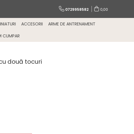
0729958582
0,00
INIATURI
ACCESORII
ARME DE ANTRENAMENT
M CUMPAR
u două tocuri