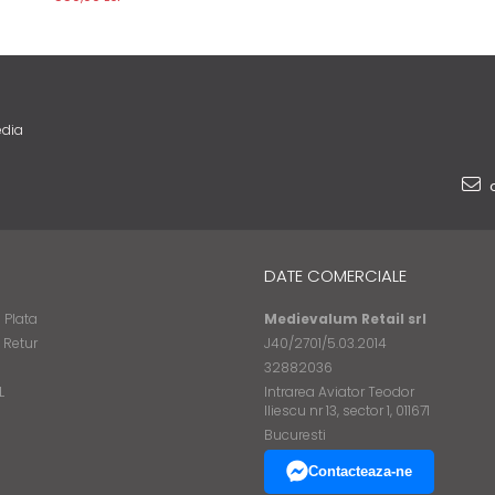
edia
o
DATE COMERCIALE
 Plata
Medievalum Retail srl
e Retur
J40/2701/5.03.2014
32882036
L
Intrarea Aviator Teodor
Iliescu nr 13, sector 1, 011671
Bucuresti
Contacteaza-ne