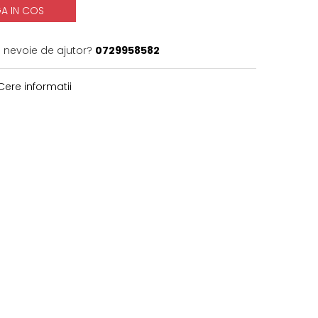
A IN COS
i nevoie de ajutor?
0729958582
ere informatii