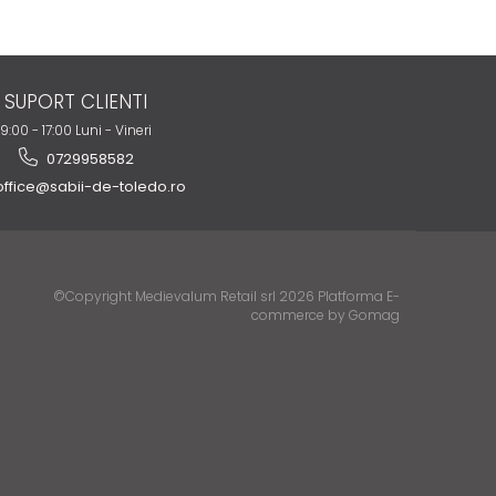
SUPORT CLIENTI
9:00 - 17:00 Luni - Vineri
0729958582
ffice@sabii-de-toledo.ro
©Copyright Medievalum Retail srl 2026
Platforma E-
commerce by Gomag