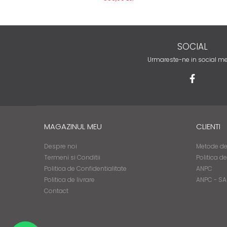
SOCIAL
Urmareste-ne in social m
MAGAZINUL MEU
CLIENTI
Despre noi
Metode de
Termeni si Conditii
Politica d
Politica de Confidentialitate
ANPC
Politica de livrare
ANPC - SA
Contact