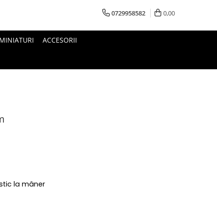
0729958582
0,00
MINIATURI
ACCESORII
um
stic la mâner