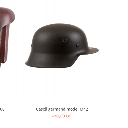
Cască germană model M42
Cască
P08
440,00 Lei