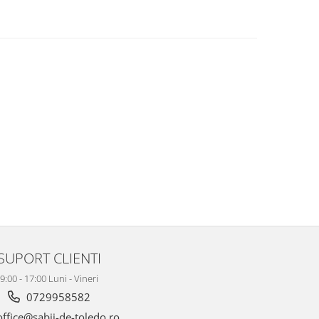
SUPORT CLIENTI
9:00 - 17:00 Luni - Vineri
0729958582
ffice@sabii-de-toledo.ro