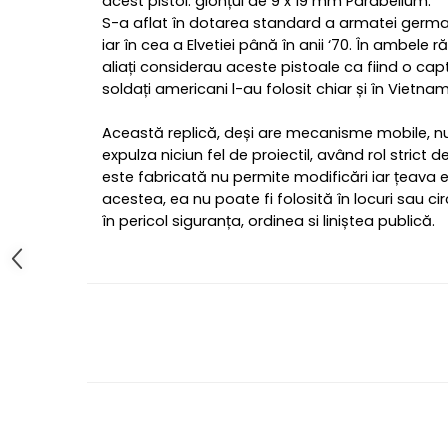
acest pistol: glonțul de 9 x 19 mm Parabellum.
S-a aflat în dotarea standard a armatei germa
iar în cea a Elvetiei până în anii ‘70. În ambele 
aliați considerau aceste pistoale ca fiind o capt
soldați americani l-au folosit chiar și în Vietnam
Această replică, deși are mecanisme mobile, n
expulza niciun fel de proiectil, având rol strict de
este fabricată nu permite modificări iar țeava 
acestea, ea nu poate fi folosită în locuri sau 
în pericol siguranța, ordinea si liniștea publică.