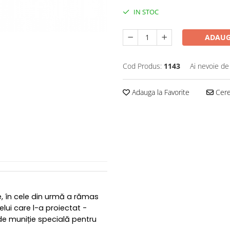
IN STOC
ADAUG
Cod Produs:
1143
Ai nevoie de
Adauga la Favorite
Cere 
e, în cele din urmă a rămas
lui care l-a proiectat -
p de muniție specială pentru