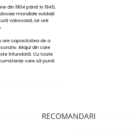
ne din 1904 până în 1945,
războaie mondiale soldații
ură valoroasă, iar unii
.
u are capacitatea de a
corativ. Aliajul din care
este înfundată. Cu toate
circumstanțe care să pună
RECOMANDARI