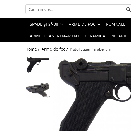
Spade și săbii
Arme de foc
Protecții
SPADE ȘI SĂBII
ARME DE FOC
PUMNALE
Spade si săbii decorative
De epocă
Scuturi
ARME DE ANTRENAMENT
CERAMICĂ
PIELĂRIE
Spade damaschinate
Western
Coifuri
Home /
Arme de foc /
Pistol Luger Parabellum
Spade battle-ready
Moderne
Armuri întregi
Spade masone
Elemente de armură
Spade templiere
Zale
Katane