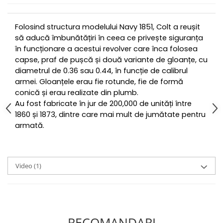
Folosind structura modelului Navy 1851, Colt a reușit
să aducă îmbunătățiri în ceea ce privește siguranța
în funcționare a acestui revolver care înca folosea
capse, praf de pușcă și două variante de gloanțe, cu
diametrul de 0.36 sau 0.44, în funcție de calibrul
armei. Gloanțele erau fie rotunde, fie de formă
conică și erau realizate din plumb.
Au fost fabricate în jur de 200,000 de unități între
1860 și 1873, dintre care mai mult de jumătate pentru
armată.
Video
(1)
RECOMANDARI