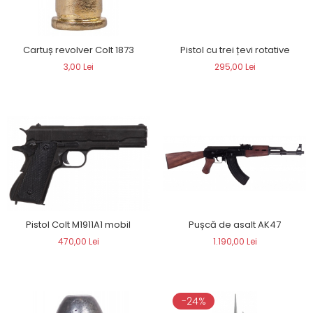
Cartuș revolver Colt 1873
Pistol cu trei țevi rotative
3,00 Lei
295,00 Lei
Pușcă de asalt AK47
Pistol Colt M1911A1 mobil
1.190,00 Lei
470,00 Lei
-24%