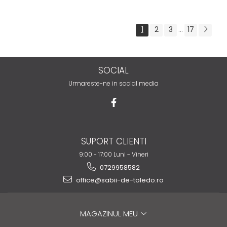
1
2
3
17
...
SOCIAL
Urmareste-ne in social media
SUPORT CLIENTI
9:00 - 17:00 Luni - Vineri
0729958582
office@sabii-de-toledo.ro
MAGAZINUL MEU