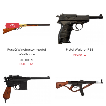
-7%
Pușcă Winchester model
Pistol Walther P38
vânătoare
335,00 Lei
915,00 Lei
850,00 Lei