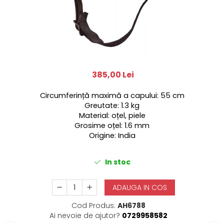
385,00 Lei
Circumferință maximă a capului: 55 cm
Greutate: 1.3 kg
Material: oțel, piele
Grosime oțel
: 1.6 mm
Origine: India
In stoc
ADAUGA IN COS
Cod Produs:
AH6788
Ai nevoie de ajutor?
0729958582