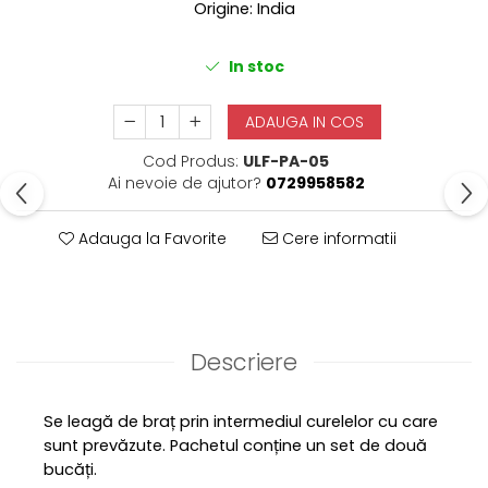
Origine: India
In stoc
ADAUGA IN COS
Cod Produs:
ULF-PA-05
Ai nevoie de ajutor?
0729958582
Adauga la Favorite
Cere informatii
Descriere
Se leagă de braț prin intermediul curelelor cu care
sunt prevăzute. Pachetul conține un set de două
bucăți.