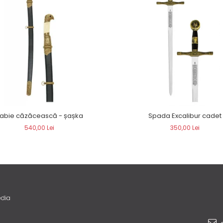
abie căzăcească - șașka
Spada Excalibur cadet
540,00 Lei
350,00 Lei
edia