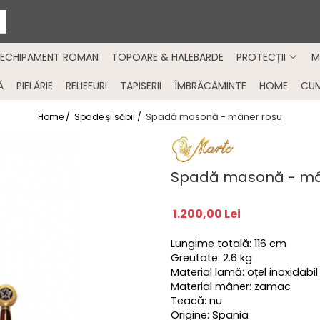
ECHIPAMENT ROMAN
TOPOARE & HALEBARDE
PROTECȚII
M
Ă
PIELĂRIE
RELIEFURI
TAPISERII
ÎMBRĂCĂMINTE
HOME
CU
Spadă masonă - mâner roșu
Home /
Spade și săbii /
Spadă masonă - mâ
1.200,00 Lei
Lungime totală: 116 cm
Greutate: 2.6 kg
Material lamă: oțel inoxidabil
Material mâner: zamac
Teacă: nu
Origine: Spania