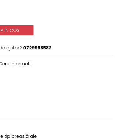
A IN COS
de ajutor?
0729958582
ere informatii
e tip breaslă ale