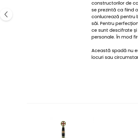
constructorilor de c
se prezintă ca fiind 
conlucrează pentru b
săi. Pentru perfecț
ce sunt descifrate și
personale. În mod fi
Această spadă nu este
locuri sau circumstan