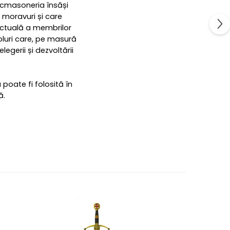
ancmasoneria însăși
 moravuri și care
lectuală a membrilor
luri care, pe masură
egerii și dezvoltării
poate fi folosită în
ă.