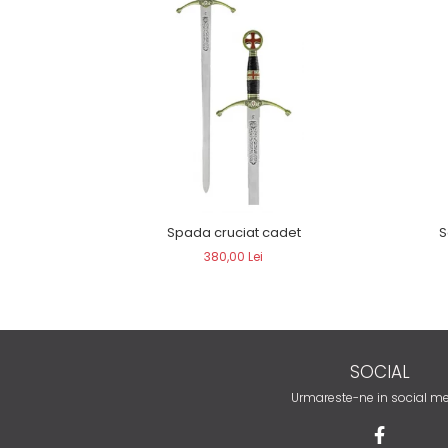
Spada cruciat cadet
S
380,00 Lei
SOCIAL
Urmareste-ne in social m