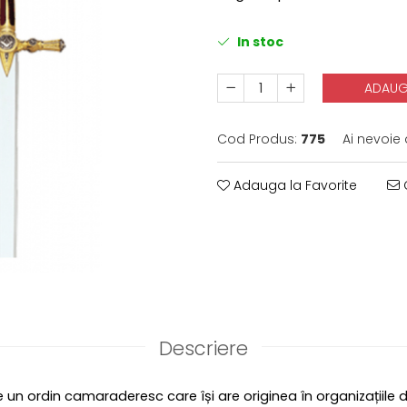
In stoc
ADAUG
Cod Produs:
775
Ai nevoie 
Adauga la Favorite
C
Descriere
un ordin camaraderesc care își are originea în organizațiile d