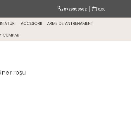
0729958582
0,00
INIATURI
ACCESORII
ARME DE ANTRENAMENT
M CUMPAR
ner roșu