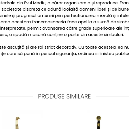
atedrale din Evul Mediu, a căror organizare o și reproduce. Fr
o societate discretă ce adună laolaltă oameni liberi și de bune
inele și progresul omenirii prin perfectionarea morală și inte
ionarea acestora francmasoneria face apel la o sumă de simbo
 interpretate, permit avansarea către grade superioare ale înțel
resc, o spadă masonă conține o parte din aceste simboluri.
 ascuțită și are rol strict decorativ. Cu toate acestea, ea nu 
țe care să pună în pericol siguranța, ordinea si liniștea public
PRODUSE SIMILARE