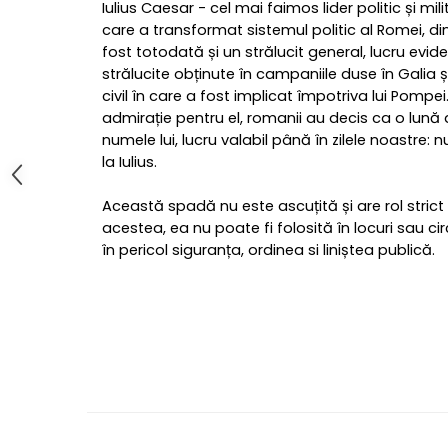
Iulius Caesar - cel mai faimos lider politic și milit
care a transformat sistemul politic al Romei, din
fost totodată și un strălucit general, lucru eviden
strălucite obținute în campaniile duse în Galia și
civil în care a fost implicat împotriva lui Pompe
admirație pentru el, romanii au decis ca o lună
numele lui, lucru valabil până în zilele noastre: n
la Iulius.
Această spadă nu este ascuțită și are rol strict
acestea, ea nu poate fi folosită în locuri sau 
în pericol siguranța, ordinea si liniștea publică.