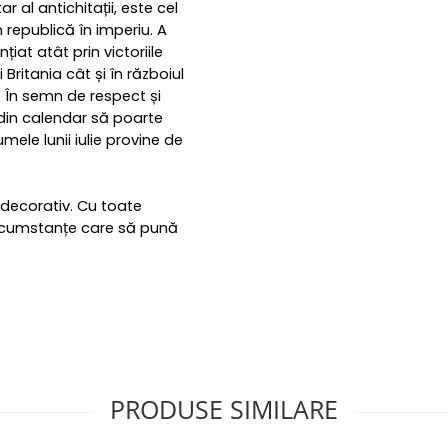
ar al antichitații, este cel
 republică în imperiu. A
țiat atât prin victoriile
 Britania cât și în războiul
i. În semn de respect și
 din calendar să poarte
umele lunii iulie provine de
 decorativ. Cu toate
circumstanțe care să pună
PRODUSE SIMILARE