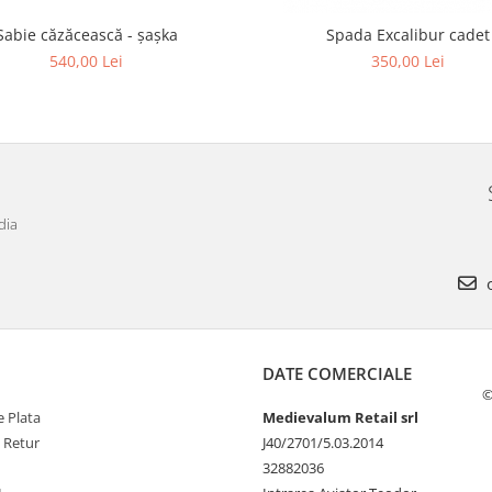
Sabie căzăcească - șașka
Spada Excalibur cadet
540,00 Lei
350,00 Lei
dia
o
DATE COMERCIALE
©
 Plata
Medievalum Retail srl
e Retur
J40/2701/5.03.2014
32882036