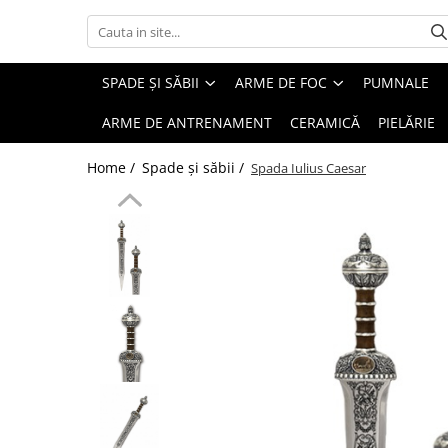
Spade și săbii
Arme de foc
Protecții
SPADE ȘI SĂBII
ARME DE FOC
PUMNALE
Spade si săbii decorative
De epocă
Scuturi
ARME DE ANTRENAMENT
CERAMICĂ
PIELĂRIE
Spade damaschinate
Western
Coifuri
Home /
Spade și săbii /
Spada Iulius Caesar
Spade battle-ready
Moderne
Armuri întregi
Spade masone
Elemente de armură
Spade templiere
Zale
Katane