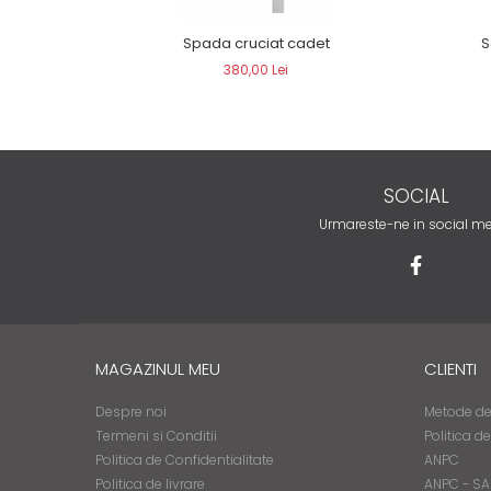
Spada cruciat cadet
S
380,00 Lei
SOCIAL
Urmareste-ne in social m
MAGAZINUL MEU
CLIENTI
Despre noi
Metode de
Termeni si Conditii
Politica d
Politica de Confidentialitate
ANPC
Politica de livrare
ANPC - SA