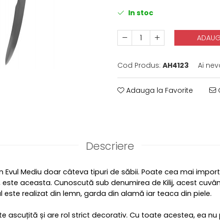
In stoc
ADAUG
Cod Produs:
AH4123
Ai nev
Adauga la Favorite
C
Descriere
n Evul Mediu doar câteva tipuri de săbii. Poate cea mai import
 este aceasta. Cunoscută sub denumirea de Kilij, acest cuvâ
l este realizat din lemn, garda din alamă iar teaca din piele.
 ascuțită și are rol strict decorativ. Cu toate acestea, ea nu p