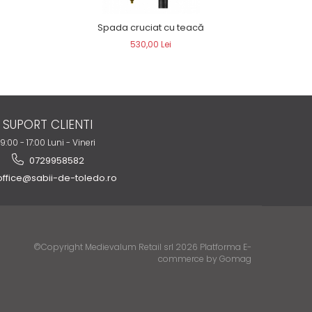
Spada cruciat cu teacă
530,00 Lei
SUPORT CLIENTI
9:00 - 17:00 Luni - Vineri
0729958582
ffice@sabii-de-toledo.ro
©Copyright Medievalum Retail srl 2026
Platforma E-
commerce by Gomag