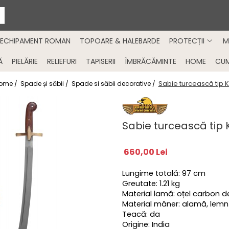
ECHIPAMENT ROMAN
TOPOARE & HALEBARDE
PROTECȚII
M
Ă
PIELĂRIE
RELIEFURI
TAPISERII
ÎMBRĂCĂMINTE
HOME
CU
Sabie turcească tip Kil
ome /
Spade și săbii /
Spade si săbii decorative /
Sabie turcească tip Ki
660,00 Lei
Lungime totală: 97 cm
Greutate: 1.21 kg
Material lamă: oțel carbon d
Material mâner: alamă, lemn
Teacă: da
Origine: India