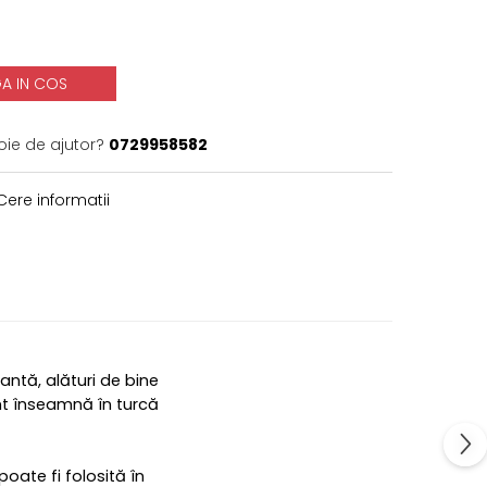
A IN COS
oie de ajutor?
0729958582
ere informatii
antă, alături de bine
nt înseamnă în turcă
oate fi folosită în