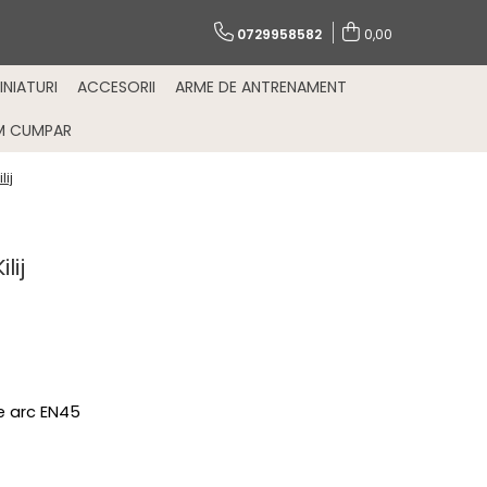
0729958582
0,00
INIATURI
ACCESORII
ARME DE ANTRENAMENT
M CUMPAR
ij
lij
e arc EN45