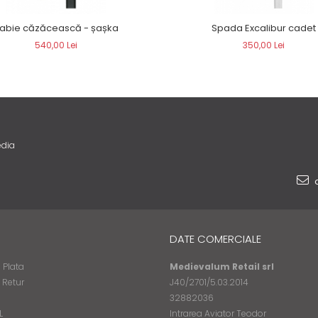
abie căzăcească - șașka
Spada Excalibur cadet
540,00 Lei
350,00 Lei
edia
o
DATE COMERCIALE
 Plata
Medievalum Retail srl
e Retur
J40/2701/5.03.2014
32882036
L
Intrarea Aviator Teodor