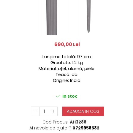
690,00 Lei
Lungime totală: 97 cm
Greutate: 1.2 kg
Material: oțel, alamă, piele
Teacă: da
Origine: India
In stoc
ADAUGA IN COS
Cod Produs:
AH3288
Ai nevoie de ajutor?
0729958582