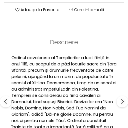
Adauga la Favorite
Cere informatii
Descriere
Ordinul cavaleresc al Templierilor a luat ființă în
anul 1118, cu scopul de a păzi locurile sacre din Țara
Sfântă, precum și drumurile frecventate de către
pelerini, ajungând la un maxim de popularitate în
secolul al XII-lea. Deasemenea, timp de un secol ei
au administrat Imperiul Latin din Palestina.
Templierii se considerau ca fiind cavaleri ai
Domnului, fiind supuși Bisericii. Deviza lor era "Non
Nobis, Domine, Non Nobis, Sed Tuo Nomini da
Gloriam", adică "Dă-ne glorie Doamne, nu pentru
noi, ci pentru numele Tău". Ordinul a constituit
înainte de toate o importantă forță militară ce a