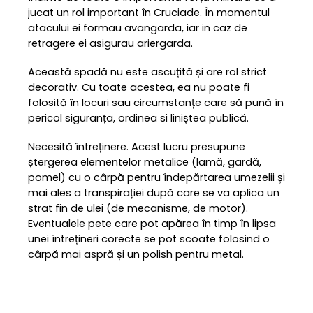
jucat un rol important în Cruciade. În momentul
atacului ei formau avangarda, iar in caz de
retragere ei asigurau ariergarda.
Această spadă nu este ascuțită și are rol strict
decorativ. Cu toate acestea, ea nu poate fi
folosită în locuri sau circumstanțe care să pună în
pericol siguranța, ordinea si liniștea publică.
Necesită întreținere. Acest lucru presupune
ștergerea elementelor metalice (lamă, gardă,
pomel) cu o cârpă pentru îndepărtarea umezelii și
mai ales a transpirației după care se va aplica un
strat fin de ulei (de mecanisme, de motor).
Eventualele pete care pot apărea în timp în lipsa
unei întrețineri corecte se pot scoate folosind o
cârpă mai aspră și un polish pentru metal.