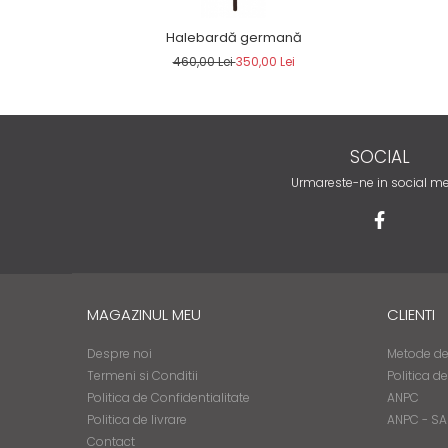
Halebardă germană
460,00 Lei
350,00 Lei
SOCIAL
Urmareste-ne in social m
MAGAZINUL MEU
CLIENTI
Despre noi
Metode de
Termeni si Conditii
Politica d
Politica de Confidentialitate
ANPC
Politica de livrare
ANPC - SA
Contact