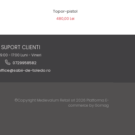
Topor-pistol
Cap 
480,00 Lei
SUPORT CLIENTI
9:00 - 17:00 Luni - Vineri
0729958582
ffice@sabii-de-toledo.ro
©Copyright Medievalum Retail srl 2026
Platforma E-
commerce by Gomag