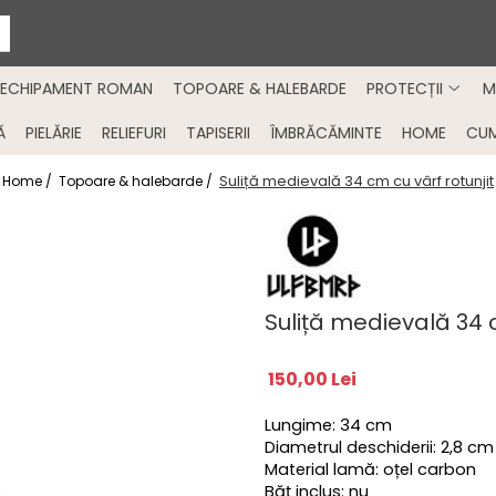
ECHIPAMENT ROMAN
TOPOARE & HALEBARDE
PROTECȚII
M
Ă
PIELĂRIE
RELIEFURI
TAPISERII
ÎMBRĂCĂMINTE
HOME
CU
Suliță medievală 34 cm cu vârf rotunjit
Home /
Topoare & halebarde /
Suliță medievală 34 c
150,00 Lei
Lungime: 34 cm
Diametrul deschiderii: 2,8 cm
Material lamă: oțel carbon
Băț inclus: nu