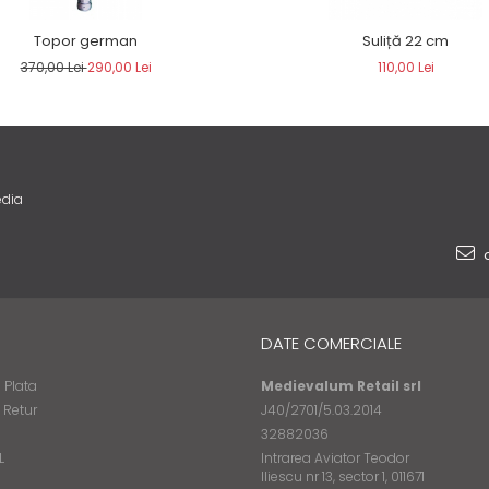
Topor german
Suliță 22 cm
370,00 Lei
290,00 Lei
110,00 Lei
edia
o
DATE COMERCIALE
 Plata
Medievalum Retail srl
e Retur
J40/2701/5.03.2014
32882036
L
Intrarea Aviator Teodor
Iliescu nr 13, sector 1, 011671