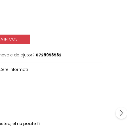
A IN COS
 nevoie de ajutor?
0729958582
ere informatii
stea, el nu poate fi