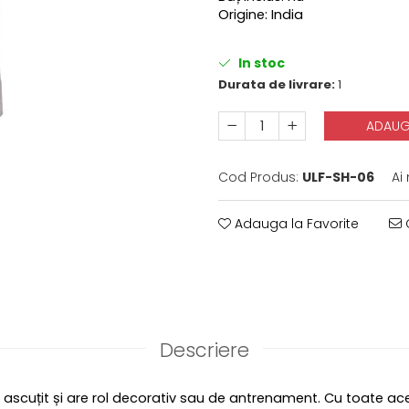
Origine: India
In stoc
Durata de livrare:
1
ADAUG
Cod Produs:
ULF-SH-06
Ai
Adauga la Favorite
C
Descriere
 ascuțit și are rol decorativ sau de antrenament. Cu toate ace